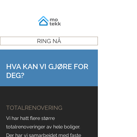
RING NÅ
HVA KAN VI GJØRE FOR
DEG?
TOTALRENOVERING
Vi har hatt flere større
totalrenoveringer av hele boliger.
Der har vi samarbeidet med faste